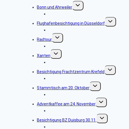
Untermenü
Bonn und Ahrweiler
umschalten
Bildergalerie Bonn – Ahrweiler
Untermenü
Flughafenbesichtigung in Düsseldorf
umschalten
Bildergalerie Flughafen
Untermenü
Radtour
umschalten
Bildergalerie Rad
Untermenü
Xanten
umschalten
Bilder Xanten
Untermenü
Besichtigung Frachtzentrum Krefeld
umschalten
Bildergalerie Frachtzentrum
Untermenü
Stammtisch am 20. Oktober
umschalten
Bilder vom Stammtisch
Untermenü
Adventkaffee am 24. November
umschalten
Bilder von der Adventfeier
Untermenü
Besichtigung BZ Duisburg 30.11.
umschalten
Bilder der Besichtigung