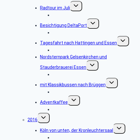
Untermenü
Radtour im Juli
umschalten
Bildergalerie
Untermenü
Besichtigung DeltaPort
umschalten
Bildergalerie DeltaPort
Untermenü
Tagesfahrt nach Hattingen und Essen
umschalten
Bildergalerie
Nordsternpark Gelsenkirchen und
Untermenü
Stauderbrauerei Essen
umschalten
Bildergalerie
Untermenü
mit Klassikbussen nach Brüggen
umschalten
Bildergalerie
Untermenü
Adventkaffee
umschalten
Bildergalerie
Untermenü
2016
umschalten
Untermenü
Köln von unten, der Kronleuchtersaal
umschalten
Bildergalerie