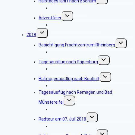
Halbtagesfahrt nach Bochum
umschalten
Bilder von Bochum
Untermenü
Adventfeier
umschalten
Bildergalerie Adventkaffee
Untermenü
2018
umschalten
Untermen
Besichtigung Frachtzentrum Rheinberg
umschalte
Bildergalerie
Untermenü
Tagesausflug nach Papenburg
umschalten
Bildergalerie
Untermenü
Halbtagesausflug nach Bocholt
umschalten
Bildergalerie
Tagesausflug nach Remagen und Bad
Untermenü
Münstereifel
umschalten
Bildergalerie
Untermenü
Radtour am 07. Juli 2018
umschalten
Bildergalerie
Untermenü