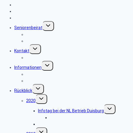
Home
Wo finde ich was
News
Untermenü
Seniorenbeirat
umschalten
SBR Gremien (BeW)
SBR-Gremien
Untermenü
Kontakt
umschalten
Webmaster
Untermenü
Informationen
umschalten
Sicherheits- und Verbrauchertipps
Bevollmächtigung für Beihilfeleistungen der PBeaKK
Untermenü
Rückblick
umschalten
Untermenü
2020
umschalten
Untermenü
Infotag bei der NL Betrieb Duisburg
umschalten
Bilder zum Infotag
Besichtigung im Logistikzentrum Amazon
Untermenü