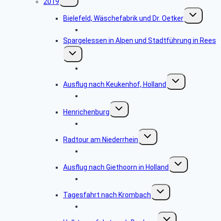
2019
umschalten
Untermenü
Bielefeld, Wäschefabrik und Dr. Oetker
umschalten
Bildergalerie zu Bielefeld
Spargelessen in Alpen und Stadtführung in Rees
Untermenü
umschalten
Bildergalerie zu Alpen und Rees
Untermenü
Ausflug nach Keukenhof, Holland
umschalten
Bilder zu Keukenhof
Untermenü
Henrichenburg
umschalten
Bilder zur Fahrt nach Henrichenburg
Untermenü
Radtour am Niederrhein
umschalten
Bilder zur Radtour
Untermenü
Ausflug nach Giethoorn in Holland
umschalten
Bilder zu Giethoorn
Untermenü
Tagesfahrt nach Krombach
umschalten
Bilder zu Krombach
Untermenü